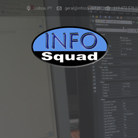
19 472 576
(
Lisboa, PT
geral@infosquad.pt
2