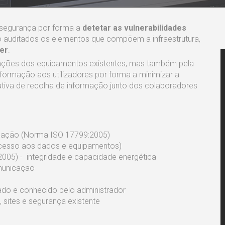
e segurança por forma a
detetar as vulnerabilidades
ão auditados os elementos que compõem a infraestrutura,
er
.
rações dos equipamentos existentes, mas também pela
formação aos utilizadores por forma a minimizar a
ativa de recolha de informação junto dos colaboradores
mação (Norma ISO 17799:2005)
cesso aos dados e equipamentos)
005) - integridade e capacidade energética
municação
ado e conhecido pelo administrador
, sites e segurança existente