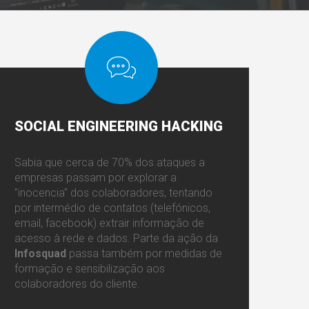
SOCIAL
ENGINEERING HACKING
Sabia que cerca de 70% dos ataques a
empresas passam por explorar a
"inocencia" dos colaboradores, tentando
por intermédio de contatos (telefónicos,
email, facebook) extrair informação de
acesso à rede e dados. Parte da ação da
Infosquad
passa também por medidas de
formação e sensibilização aos
colaboradores do cliente.