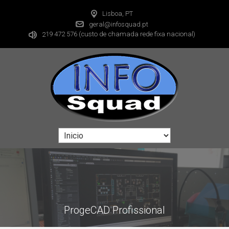
Lisboa, PT
geral@infosquad.pt
19 472 576
(custo de chamada rede fixa nacional)
2
ProgeCAD Profissional