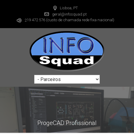
Lisboa, PT
geral@infosquad.pt
19 472 576
(custo de chamada rede fixa nacional)
2
ProgeCAD Profissional