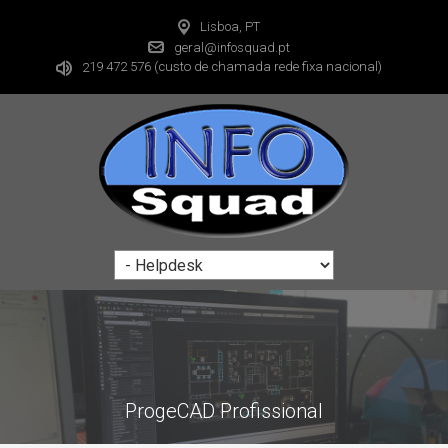
Lisboa, PT
geral@infosquad.pt
19 472 576
(custo de chamada rede fixa nacional)
2
ProgeCAD Profissional