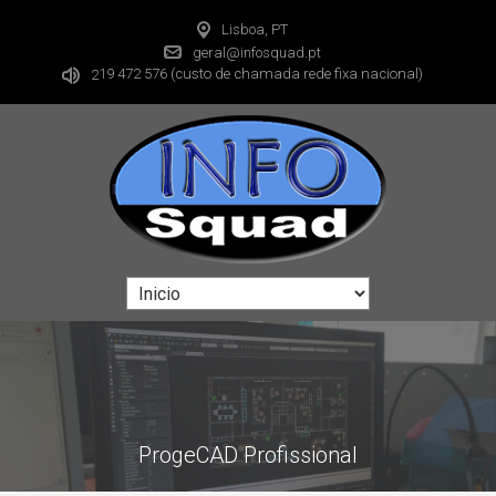
Lisboa, PT
geral@infosquad.pt
19 472 576
(custo de chamada rede fixa nacional)
2
ProgeCAD Profissional