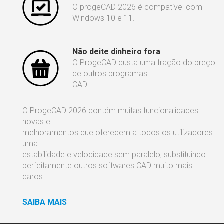
O progeCAD 2026 é compatível com
Windows 10 e 11.
Não deite dinheiro fora
O ProgeCAD custa uma fração do preço
de outros programas
CAD.
O ProgeCAD 2026 contém muitas funcionalidades
novas e
melhoramentos que oferecem a todos os utilizadores
uma
estabilidade e velocidade sem paralelo, substituindo
perfeitamente outros softwares CAD muito mais
caros.
SAIBA MAIS