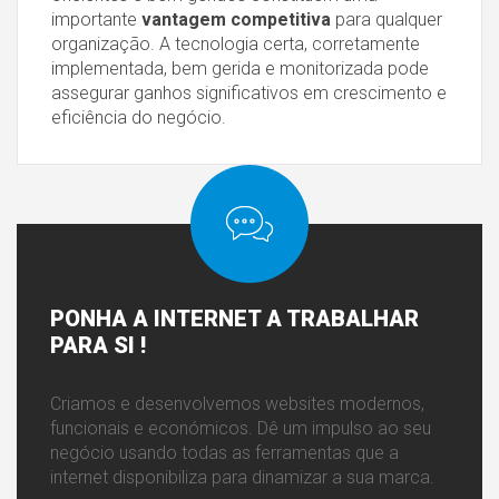
importante
vantagem competitiva
para qualquer
organização. A tecnologia certa, corretamente
implementada, bem gerida e monitorizada pode
assegurar ganhos significativos em crescimento e
eficiência do negócio.
PONHA
A INTERNET A TRABALHAR
PARA SI !
Criamos e desenvolvemos websites modernos,
funcionais e económicos. Dê um impulso ao seu
negócio usando todas as ferramentas que a
internet disponibiliza para dinamizar a sua marca.