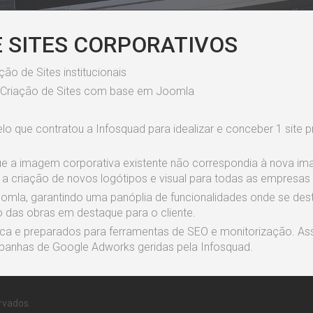
E SITES CORPORATIVOS
o de Sites institucionais
 Criação de Sites com base em Joomla
pelo que contratou a Infosquad para idealizar e conceber 1 site p
que a imagem corporativa existente não correspondia à nova i
 a criação de novos logótipos e visual para todas as empresas
la, garantindo uma panóplia de funcionalidades onde se des
o das obras em destaque para o cliente.
ca e preparados para ferramentas de SEO e monitorização. Assi
panhas de Google Adworks geridas pela Infosquad.
rvados.