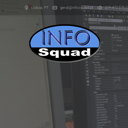
19 472 576
(
Lisboa, PT
geral@infosquad.pt
2