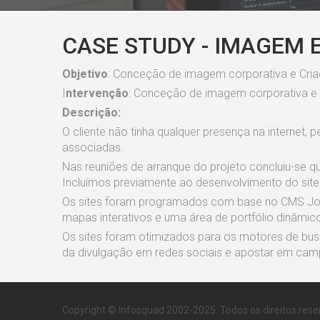
CASE STUDY - IMAGEM 
Objetivo
: Conceção de imagem corporativa e Criaçã
I
ntervenção
: Conceção de imagem corporativa e
Descrição:
O cliente não tinha qualquer presença na internet, 
associadas.
Nas reuniões de arranque do projeto concluiu-se 
Incluímos previamente ao desenvolvimento do site
Os sites foram programados com base no CMS Joom
mapas interativos e uma área de portfólio dinâmic
Os sites foram otimizados para os motores de bus
da divulgação em redes sociais e apostar em cam
Copyright © Infosquad 2002-2025. Todos os direitos rese