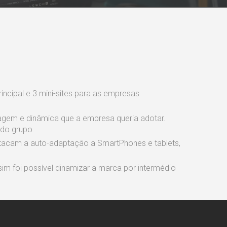
rincipal e 3 mini-sites para as empresas
magem e dinâmica que a empresa queria adotar.
 do grupo.
tacam a auto-adaptação a SmartPhones e tablets,
m foi possível dinamizar a marca por intermédio